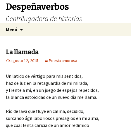
Saltar
Despeñaverbos
al
Centrifugadora de historias
contenido
Buscar:
Menú
La llamada
agosto 12, 2015
Poesía amorosa
Un latido de vértigo para mis sentidos,
haz de luz en la retaguardia de mi mirada,
y frente a mí, en un juego de espejos repetidos,
la blanca estoicidad de un nuevo día me llama.
Río de lava que fluye en calma, decidido,
surcando ágil laboriosos presagios en mi alma,
que cual lenta caricia de un amor redimido