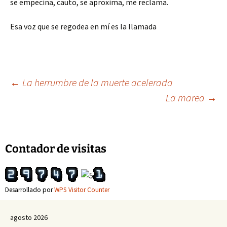
se empecina, cauto, se aproxima, me reclama.
Esa voz que se regodea en mí es la llamada
Navegación
←
La herrumbre de la muerte acelerada
La marea
→
de
entradas
Contador de visitas
Desarrollado por
WPS Visitor Counter
agosto 2026