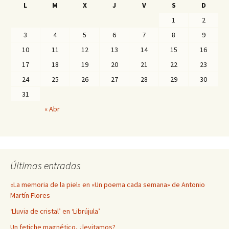
L
M
X
J
V
S
D
1
2
3
4
5
6
7
8
9
10
11
12
13
14
15
16
17
18
19
20
21
22
23
24
25
26
27
28
29
30
31
« Abr
Últimas entradas
«La memoria de la piel» en «Un poema cada semana» de Antonio
Martín Flores
‘Lluvia de cristal’ en ‘Librújula’
Un fetiche magnético, ¿levitamos?