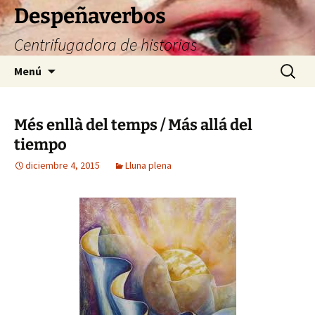
Saltar
Despeñaverbos
al
Centrifugadora de historias
contenido
Buscar:
Menú
Més enllà del temps / Más allá del
tiempo
diciembre 4, 2015
Lluna plena