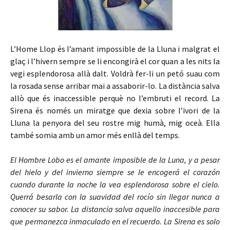
L’Home Llop és l’amant impossible de la Lluna i malgrat el
glaç i l’hivern sempre se li encongirà el cor quan a les nits la
vegi esplendorosa allà dalt. Voldrà fer-li un petó suau com
la rosada sense arribar mai a assaborir-lo. La distància salva
allò que és inaccessible perquè no l’embruti el record. La
Sirena és només un miratge que dexia sobre l’ivori de la
Lluna la penyora del seu rostre mig humà, mig oceà. Ella
també somia amb un amor més enllà del temps.
El Hombre Lobo es el amante imposible de la Luna, y a pesar
del hielo y del invierno siempre se le encogerá el corazón
cuando durante la noche la vea esplendorosa sobre el cielo.
Querrá besarla con la suavidad del rocío sin llegar nunca a
conocer su sabor. La distancia salva aquello inaccesible para
que permanezca inmaculado en el recuerdo. La Sirena es solo