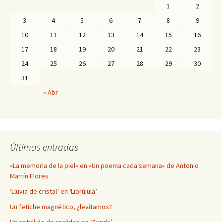
1
2
3
4
5
6
7
8
9
10
11
12
13
14
15
16
17
18
19
20
21
22
23
24
25
26
27
28
29
30
31
« Abr
Últimas entradas
«La memoria de la piel» en «Un poema cada semana» de Antonio
Martín Flores
‘Lluvia de cristal’ en ‘Librújula’
Un fetiche magnético, ¿levitamos?