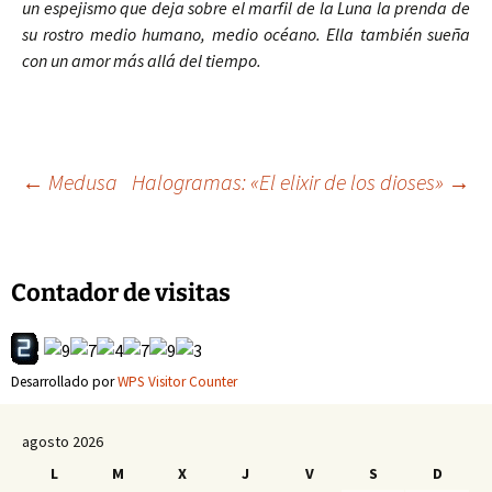
un espejismo que deja sobre el marfil de la Luna la prenda de
su rostro medio humano, medio océano. Ella también sueña
con un amor más allá del tiempo.
Navegación
←
Medusa
Halogramas: «El elixir de los dioses»
→
de
Contador de visitas
entradas
Desarrollado por
WPS Visitor Counter
agosto 2026
L
M
X
J
V
S
D