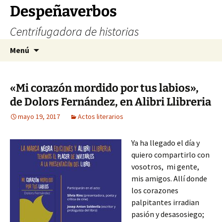
Saltar
Despeñaverbos
al
Centrifugadora de historias
contenido
Buscar:
Menú
«Mi corazón mordido por tus labios»,
de Dolors Fernández, en Alibri Llibreria
mayo 19, 2017
Actos literarios
Ya ha llegado el día y
quiero compartirlo con
vosotros, mi gente,
mis amigos. Allí donde
los corazones
palpitantes irradian
pasión y desasosiego;