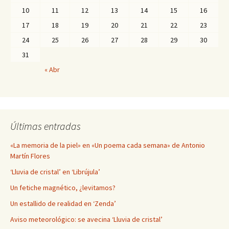
10
11
12
13
14
15
16
17
18
19
20
21
22
23
24
25
26
27
28
29
30
31
« Abr
Últimas entradas
«La memoria de la piel» en «Un poema cada semana» de Antonio
Martín Flores
‘Lluvia de cristal’ en ‘Librújula’
Un fetiche magnético, ¿levitamos?
Un estallido de realidad en ‘Zenda’
Aviso meteorológico: se avecina ‘Lluvia de cristal’