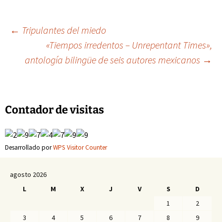
Navegación
←
Tripulantes del miedo
«Tiempos irredentos – Unrepentant Times»,
antología bilingüe de seis autores mexicanos
→
de
entradas
Contador de visitas
Desarrollado por
WPS Visitor Counter
agosto 2026
L
M
X
J
V
S
D
1
2
3
4
5
6
7
8
9