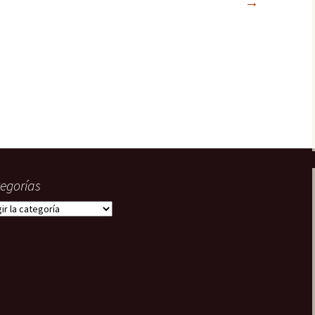
→
22. En paradero
desconocido
Tripulantes del miedo
23. ¿Truco o trato?
Grecos
24. La fusión
¿Quién?
egorías
gorías