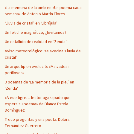
Página en blanco
«La memoria de la piel» en «Un poema cada
semana» de Antonio Martín Flores
‘Lluvia de cristal’ en ‘Librújula’
Un fetiche magnético, ¿levitamos?
Un estallido de realidad en ‘Zenda’
Aviso meteorológico: se avecina ‘Lluvia de
cristal’
Un arquetip en evolució: «Malvades i
perilloses»
3 poemas de ‘La memoria de la piel’ en
‘Zenda’
«A ese tigre… lector agazapado que
espera su poema» de Blanca Estela
Domínguez
Trece preguntas y una poeta: Dolors
Fernández Guerrero