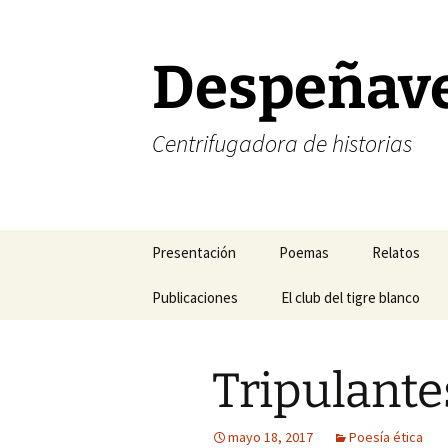
Saltar
al
contenido
Despeñav
Centrifugadora de historias
Presentación
Poemas
Relatos
Corrección de estilo
Publicaciones
Poesía amorosa
El club del tigre blanco
Halogramas
FELIZ NAVIDAD
Mis blogs favoritos
Poesía existencial
Nefertiti y 
Tripulante
FELIZ AÑO NUEVO
Mis revistas de cabecera
Poesía temática
Relatos del
Mis libros
Sonetos
Relatos del 
mayo 18, 2017
Poesía ética