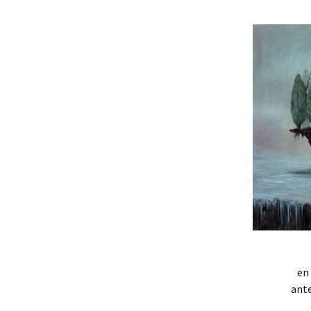
Mis novedades
Poesía satírico-erótica
Relatos y di
editoriales
Poesía ética
Relatos du
Versos de viernes
Relatos irón
en
ant