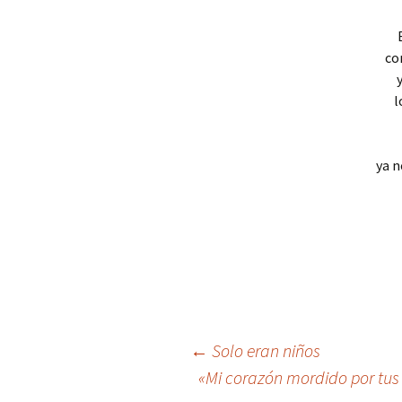
co
l
ya n
Navegación
←
Solo eran niños
«Mi corazón mordido por tus l