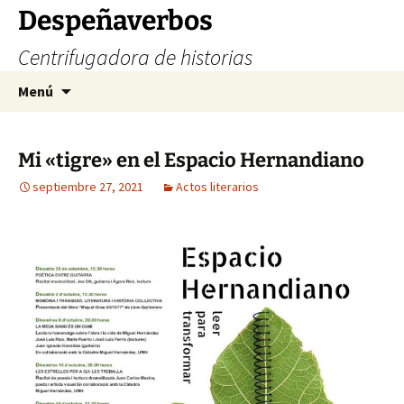
Saltar
Despeñaverbos
al
Centrifugadora de historias
contenido
Buscar:
Menú
Mi «tigre» en el Espacio Hernandiano
septiembre 27, 2021
Actos literarios