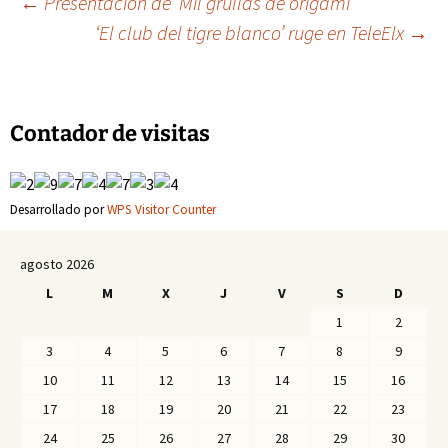
Navegación
←
Presentación de ‘Mil grullas de origami’
‘El club del tigre blanco’ ruge en TeleElx
→
de
entradas
Contador de visitas
Desarrollado por
WPS Visitor Counter
agosto 2026
L
M
X
J
V
S
D
1
2
3
4
5
6
7
8
9
10
11
12
13
14
15
16
17
18
19
20
21
22
23
24
25
26
27
28
29
30