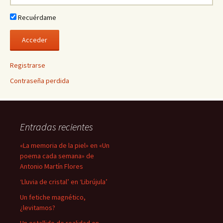
Recuérdame
Registrarse
Contraseña perdida
Entradas recientes
«La memoria de la piel» en «Un
poema cada semana» de
Antonio Martín Flores
‘Lluvia de cristal’ en ‘Librújula’
Un fetiche magnético,
¿levitamos?