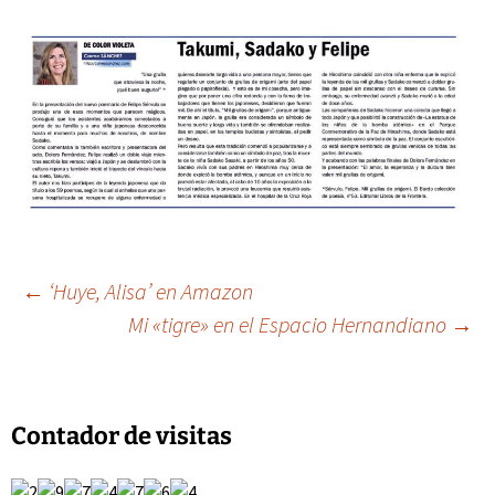
Navegación
←
‘Huye, Alisa’ en Amazon
Mi «tigre» en el Espacio Hernandiano
→
de
entradas
Contador de visitas