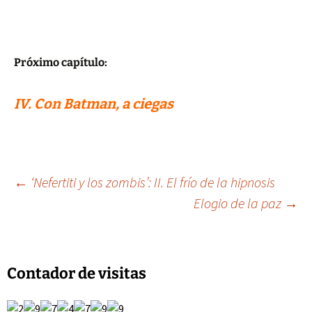
Próximo capítulo:
IV. Con Batman, a ciegas
Navegación
←
‘Nefertiti y los zombis’: II. El frío de la hipnosis
Elogio de la paz
→
de
entradas
Contador de visitas