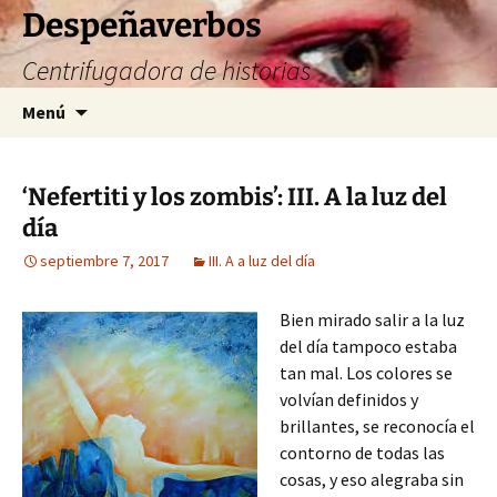
Saltar
Despeñaverbos
al
Centrifugadora de historias
contenido
Buscar:
Menú
‘Nefertiti y los zombis’: III. A la luz del
día
septiembre 7, 2017
III. A a luz del día
Bien mirado salir a la luz
del día tampoco estaba
tan mal. Los colores se
volvían definidos y
brillantes, se reconocía el
contorno de todas las
cosas, y eso alegraba sin