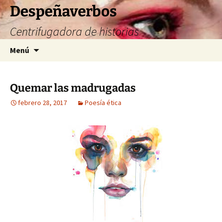
Saltar
Despeñaverbos
al
Centrifugadora de historias
contenido
Buscar:
Menú
Quemar las madrugadas
febrero 28, 2017
Poesía ética