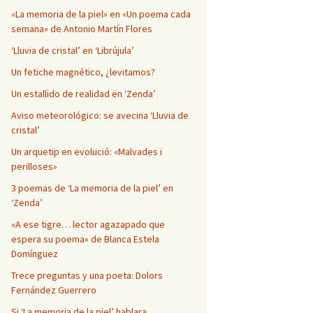
Página en blanco
«La memoria de la piel» en «Un poema cada
semana» de Antonio Martín Flores
‘Lluvia de cristal’ en ‘Librújula’
Un fetiche magnético, ¿levitamos?
Un estallido de realidad en ‘Zenda’
Aviso meteorológico: se avecina ‘Lluvia de
cristal’
Un arquetip en evolució: «Malvades i
perilloses»
3 poemas de ‘La memoria de la piel’ en
‘Zenda’
«A ese tigre… lector agazapado que
espera su poema» de Blanca Estela
Domínguez
Trece preguntas y una poeta: Dolors
Fernández Guerrero
Si ‘La memoria de la piel’ hablara…