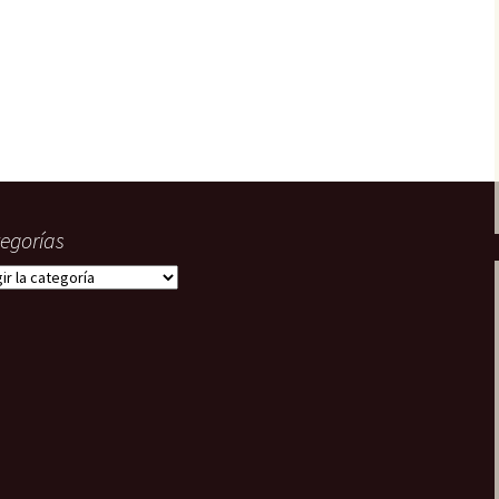
22. En paradero
desconocido
Tripulantes del miedo
23. ¿Truco o trato?
Grecos
24. La fusión
¿Quién?
egorías
gorías