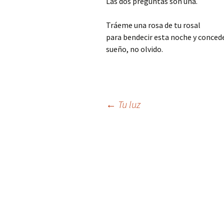
Las dos preguntas son una.
Tráeme una rosa de tu rosal
para bendecir esta noche y conce
sueño, no olvido.
Navegación
←
Tu luz
de
entradas