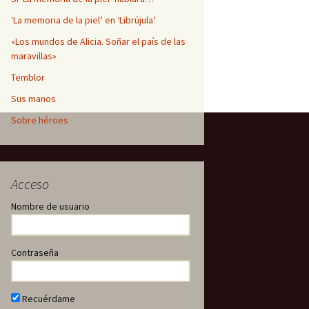
‘La memoria de la piel’ en ‘Librújula’
«Los mundos de Alicia. Soñar el país de las
maravillas»
Temblor
Sus manos
Sobre héroes
Acceso
Nombre de usuario
Contraseña
Recuérdame