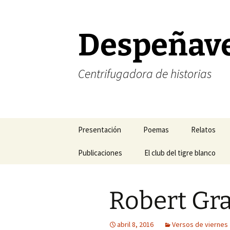
Saltar
al
contenido
Despeñav
Centrifugadora de historias
Presentación
Poemas
Relatos
Corrección de estilo
Publicaciones
Poesía amorosa
El club del tigre blanco
Halogramas
FELIZ NAVIDAD
Mis blogs favoritos
Poesía existencial
Nefertiti y 
Robert Gra
FELIZ AÑO NUEVO
Mis revistas de cabecera
Poesía temática
Relatos del
Mis libros
Sonetos
Relatos del 
abril 8, 2016
Versos de viernes