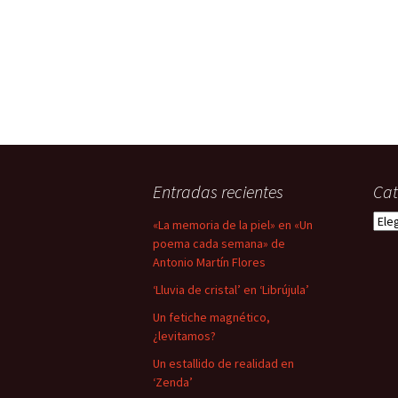
Entradas recientes
Cat
Cate
«La memoria de la piel» en «Un
poema cada semana» de
Antonio Martín Flores
‘Lluvia de cristal’ en ‘Librújula’
Un fetiche magnético,
¿levitamos?
Un estallido de realidad en
‘Zenda’