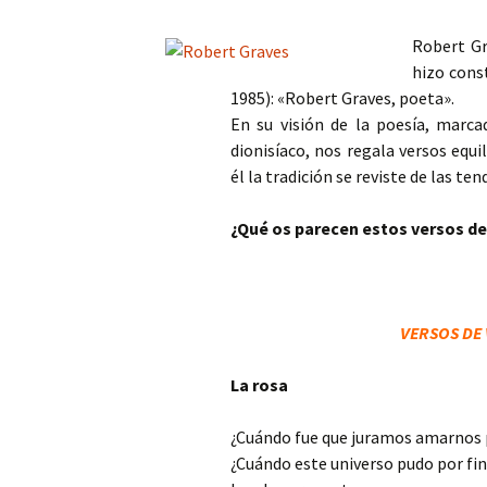
Mis novedades
Poesía satírico-erótica
Relatos y di
Robert Gr
editoriales
hizo cons
Poesía ética
Relatos du
1985): «Robert Graves, poeta».
En su visión de la poesía, marca
Versos de viernes
Relatos irón
dionisíaco, nos regala versos equ
él la tradición se reviste de las 
¿Qué os parecen estos versos de
VERSOS DE 
La rosa
¿Cuándo fue que juramos amarnos 
¿Cuándo este universo pudo por fin