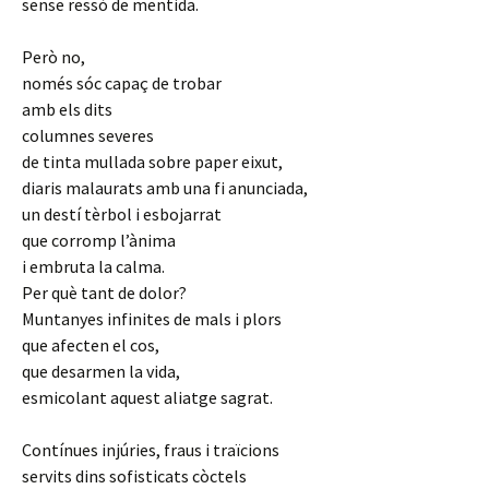
sense ressò de mentida.
Però no,
només sóc capaç de trobar
amb els dits
columnes severes
de tinta mullada sobre paper eixut,
diaris malaurats amb una fi anunciada,
un destí tèrbol i esbojarrat
que corromp l’ànima
i embruta la calma.
Per què tant de dolor?
Muntanyes infinites de mals i plors
que afecten el cos,
que desarmen la vida,
esmicolant aquest aliatge sagrat.
Contínues injúries, fraus i traïcions
servits dins sofisticats còctels