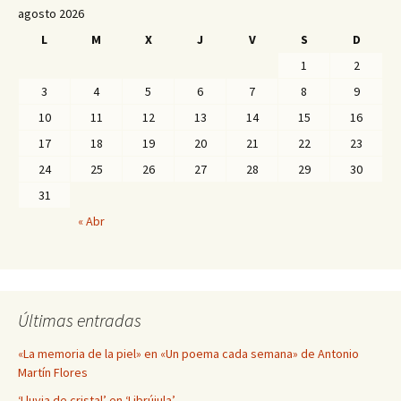
agosto 2026
L
M
X
J
V
S
D
1
2
3
4
5
6
7
8
9
10
11
12
13
14
15
16
17
18
19
20
21
22
23
24
25
26
27
28
29
30
31
« Abr
Últimas entradas
«La memoria de la piel» en «Un poema cada semana» de Antonio
Martín Flores
‘Lluvia de cristal’ en ‘Librújula’