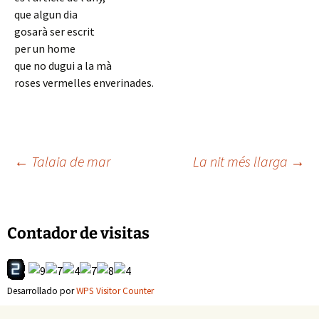
que algun dia
gosarà ser escrit
per un home
que no dugui a la mà
roses vermelles enverinades.
Navegación
←
Talaia de mar
La nit més llarga
→
de
Contador de visitas
entradas
Desarrollado por
WPS Visitor Counter