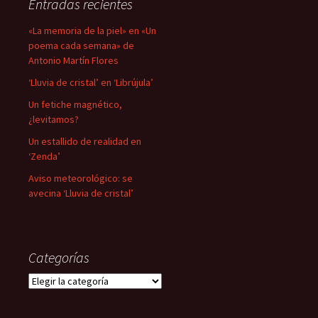
Entradas recientes
«La memoria de la piel» en «Un
poema cada semana» de
Antonio Martín Flores
‘Lluvia de cristal’ en ‘Librújula’
Un fetiche magnético,
¿levitamos?
Un estallido de realidad en
‘Zenda’
Aviso meteorológico: se
avecina ‘Lluvia de cristal’
Categorías
Categorías