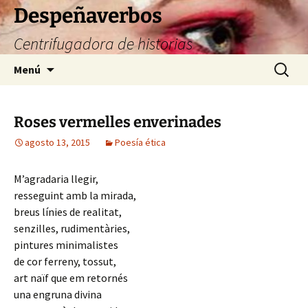
Saltar
Despeñaverbos
al
Centrifugadora de historias
contenido
Buscar:
Menú
Roses vermelles enverinades
agosto 13, 2015
Poesía ética
M’agradaria llegir,
resseguint amb la mirada,
breus línies de realitat,
senzilles, rudimentàries,
pintures minimalistes
de cor ferreny, tossut,
art naïf que em retornés
una engruna divina