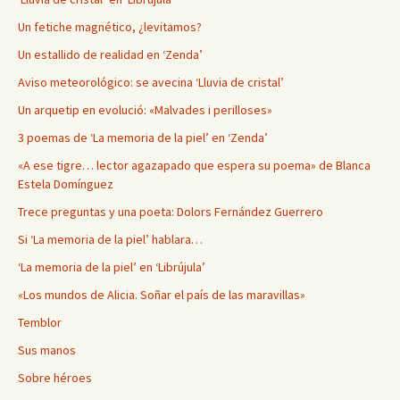
Un fetiche magnético, ¿levitamos?
Un estallido de realidad en ‘Zenda’
Aviso meteorológico: se avecina ‘Lluvia de cristal’
Un arquetip en evolució: «Malvades i perilloses»
3 poemas de ‘La memoria de la piel’ en ‘Zenda’
«A ese tigre… lector agazapado que espera su poema» de Blanca
Estela Domínguez
Trece preguntas y una poeta: Dolors Fernández Guerrero
Si ‘La memoria de la piel’ hablara…
‘La memoria de la piel’ en ‘Librújula’
«Los mundos de Alicia. Soñar el país de las maravillas»
Temblor
Sus manos
Sobre héroes