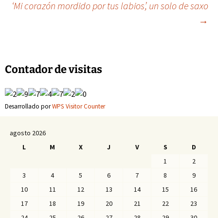
‘Mi corazón mordido por tus labios’, un solo de saxo
→
de
entradas
Contador de visitas
Desarrollado por
WPS Visitor Counter
agosto 2026
L
M
X
J
V
S
D
1
2
3
4
5
6
7
8
9
10
11
12
13
14
15
16
17
18
19
20
21
22
23
24
25
26
27
28
29
30