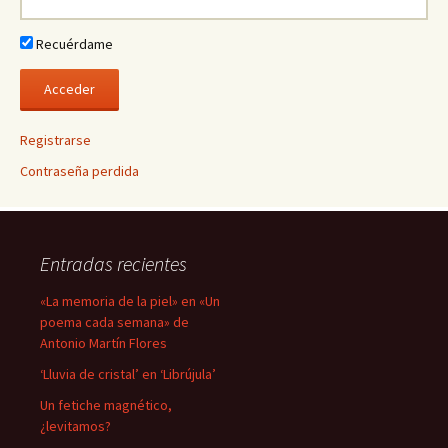
Recuérdame
Registrarse
Contraseña perdida
Entradas recientes
«La memoria de la piel» en «Un
poema cada semana» de
Antonio Martín Flores
‘Lluvia de cristal’ en ‘Librújula’
Un fetiche magnético,
¿levitamos?