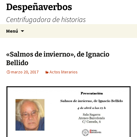
Saltar
Despeñaverbos
al
Centrifugadora de historias
contenido
Buscar:
Menú
«Salmos de invierno», de Ignacio
Bellido
marzo 20, 2017
Actos literarios