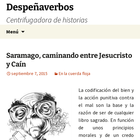
Saltar
Despeñaverbos
al
Centrifugadora de historias
contenido
Buscar:
Menú
Saramago, caminando entre Jesucristo
y Caín
septiembre 7, 2015
En la cuerda floja
La codificación del bien y
la acción punitiva contra
el mal son la base y la
razón de ser de cualquier
libro sagrado. En función
de unos principios
morales y de un credo