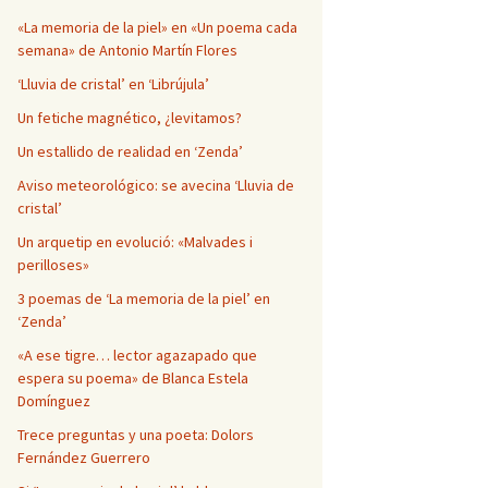
Página en blanco
«La memoria de la piel» en «Un poema cada
semana» de Antonio Martín Flores
‘Lluvia de cristal’ en ‘Librújula’
Un fetiche magnético, ¿levitamos?
Un estallido de realidad en ‘Zenda’
Aviso meteorológico: se avecina ‘Lluvia de
cristal’
Un arquetip en evolució: «Malvades i
perilloses»
3 poemas de ‘La memoria de la piel’ en
‘Zenda’
«A ese tigre… lector agazapado que
espera su poema» de Blanca Estela
Domínguez
Trece preguntas y una poeta: Dolors
Fernández Guerrero