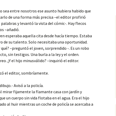
arañazo del lobo
stopías
Un ángel degollado
La ciudad
Fugitivos
Barcelona
Contradicción
Serie 4
o sea entre nosotros ese asunto hubiera habido que
Microrrelato de denuncia
5. La pesadilla
IV. Con Batman, a ciegas
‘El hijo del padre’
darlo de una forma más precisa –el editor profirió
dosos
Labios sin banderas
Demiurgo
epopeya cainita
Serie 5
 palabras y levantó la vista del cómic-. Hay flecos
Microrrelatos irónicos
6. Placer
V. En mi silla giratoria
os –añadió.
icos
Guerras perdidas
Deseo
Presentación de
7. El elixir de los dioses
VI. Matrix en la rosaleda
‘Mientras el mun
ven esperaba aquella cita desde hacía tiempo. Estaba
no’ de Víctor del 
o de su talento. Solo necesitaba una oportunidad.
Anaqueles del olvido
El ocaso
8. En la circunvalación
VII. Nefertiti y los
 qué? –preguntó el joven, sorprendido -. Es un robo
Simpson
La catarsis poéti
cto, sin testigos. Una burla a la ley y el orden.
Redoble de tambores
Encantador de
Víctor del Árbol 
9. En la Sala de los
serpientes
‘Zenda’
reo. ¿Y el hijo minusválido? –inquirió el editor.
Hologramas
VIII. Alba, florecilla
Si ayer fuera hoy
La mosca
lcó el editor, sombríamente.
10. La compuerta del
IX. El perro guardián
firmamento
Advertencia
Mi casa sosegada
dibujo.- Avisó a la policía.
X. Los zombis
11. El despertar
Soñar
l mirar fijamente la flamante casa con jardín y
Rosa negra
e un cuerpo sin vida flotaba en el agua. Era el hijo
12. Noche en blanco
Veintiún gramos
do al huir mientras un coche de policía se acercaba a
13. Una mirada de
A bocajarro