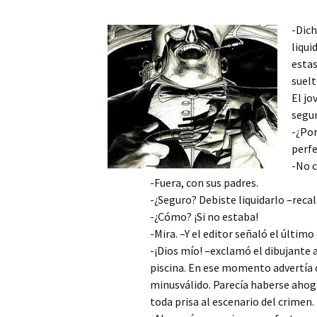
Mis novedades
Poesía satírico-erótica
Relatos y di
-Dich
editoriales
liqui
Poesía ética
Relatos du
estas
suelt
Versos de viernes
Relatos irón
El jo
segur
-¿Por
perfe
-No c
-Fuera, con sus padres.
-¿Seguro? Debiste liquidarlo –reca
-¿Cómo? ¡Si no estaba!
-Mira. –Y el editor señaló el último 
-¡Dios mío! –exclamó el dibujante a
piscina. En ese momento advertía qu
minusválido. Parecía haberse ahoga
toda prisa al escenario del crimen.