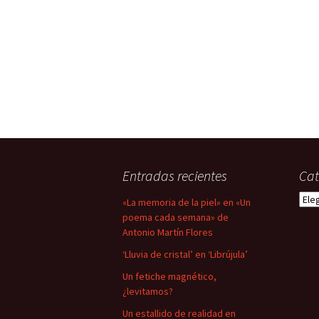
Entradas recientes
Cat
Cate
«La memoria de la piel» en «Un
poema cada semana» de
Antonio Martín Flores
‘Lluvia de cristal’ en ‘Librújula’
Un fetiche magnético,
¿levitamos?
Un estallido de realidad en