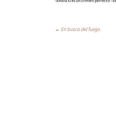
-Ahora sí es un crimen perfecto –se
Navegación
←
En busca del fuego
de
entradas