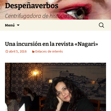
Saltar
Despeñaverbos
al
Centrifugadora de historias
contenido
Buscar:
Menú
Una incursión en la revista «Nagari»
abril 5, 2016
Enlaces de interés