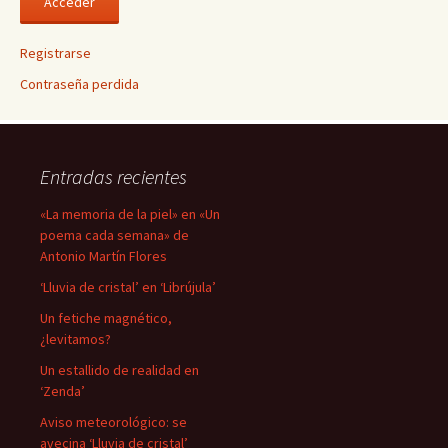
Registrarse
Contraseña perdida
Entradas recientes
«La memoria de la piel» en «Un
poema cada semana» de
Antonio Martín Flores
‘Lluvia de cristal’ en ‘Librújula’
Un fetiche magnético,
¿levitamos?
Un estallido de realidad en
‘Zenda’
Aviso meteorológico: se
avecina ‘Lluvia de cristal’