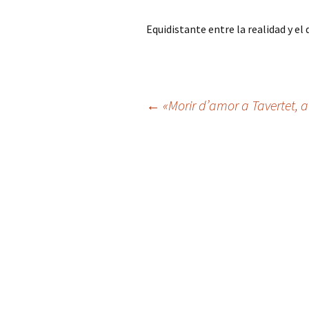
Mis novedades
Poesía satírico-erótica
Relatos y di
Equidistante entre la realidad y el
editoriales
Poesía ética
Relatos du
Versos de viernes
Relatos irón
Navegación
←
«Morir d’amor a Tavertet, a
de
entradas