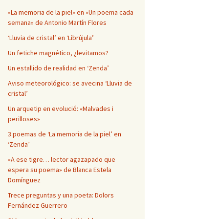
Página en blanco
«La memoria de la piel» en «Un poema cada
semana» de Antonio Martín Flores
‘Lluvia de cristal’ en ‘Librújula’
Un fetiche magnético, ¿levitamos?
Un estallido de realidad en ‘Zenda’
Aviso meteorológico: se avecina ‘Lluvia de
cristal’
Un arquetip en evolució: «Malvades i
perilloses»
3 poemas de ‘La memoria de la piel’ en
‘Zenda’
«A ese tigre… lector agazapado que
espera su poema» de Blanca Estela
Domínguez
Trece preguntas y una poeta: Dolors
Fernández Guerrero