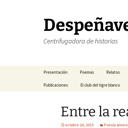
Saltar
al
contenido
Despeñav
Centrifugadora de historias
Presentación
Poemas
Relatos
Corrección de estilo
Publicaciones
Poesía amorosa
El club del tigre blanco
Halogramas
FELIZ NAVIDAD
Mis blogs favoritos
Poesía existencial
Nefertiti y 
Entre la re
FELIZ AÑO NUEVO
Mis revistas de cabecera
Poesía temática
Relatos del
Mis libros
Sonetos
Relatos del 
octubre 20, 2015
Poesía amoro