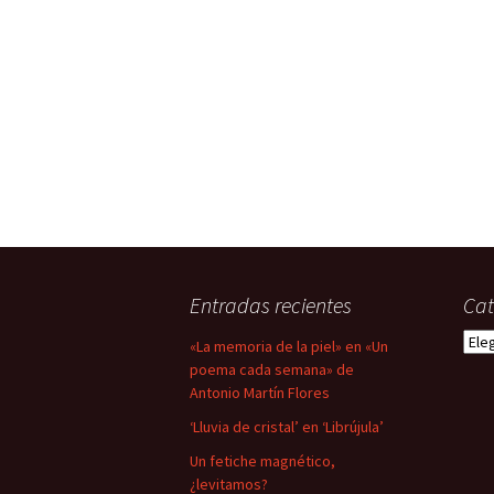
Entradas recientes
Cat
Cate
«La memoria de la piel» en «Un
poema cada semana» de
Antonio Martín Flores
‘Lluvia de cristal’ en ‘Librújula’
Un fetiche magnético,
¿levitamos?