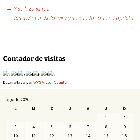
Navegación
←
Y se hizo la luz
Josep Anton Soldevila y su «nudo» que no aprieta
→
de
entradas
Contador de visitas
Desarrollado por
WPS Visitor Counter
agosto 2026
L
M
X
J
V
S
D
1
2
3
4
5
6
7
8
9
10
11
12
13
14
15
16