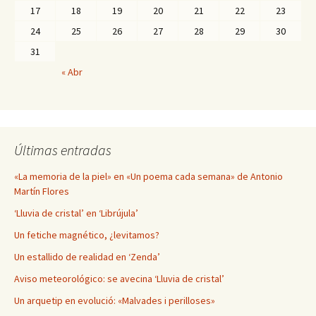
17
18
19
20
21
22
23
24
25
26
27
28
29
30
31
« Abr
Últimas entradas
«La memoria de la piel» en «Un poema cada semana» de Antonio
Martín Flores
‘Lluvia de cristal’ en ‘Librújula’
Un fetiche magnético, ¿levitamos?
Un estallido de realidad en ‘Zenda’
Aviso meteorológico: se avecina ‘Lluvia de cristal’
Un arquetip en evolució: «Malvades i perilloses»