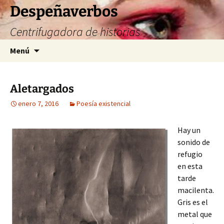
Saltar
Despeñaverbos
al
Centrifugadora de historias
contenido
Buscar:
Menú
Aletargados
enero 7, 2016
Poesía existencial
Hay un
sonido de
refugio
en esta
tarde
macilenta.
Gris es el
metal que