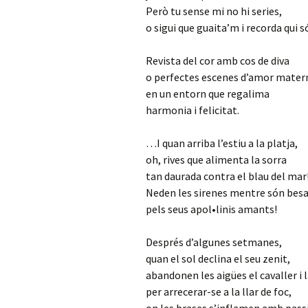
Però tu sense mi no hi series,
o sigui que guaita’m i recorda qui s
Revista del cor amb cos de diva
o perfectes escenes d’amor mater
en un entorn que regalima
harmonia i felicitat.
…I quan arriba l’estiu a la platja,
oh, rives que alimenta la sorra
tan daurada contra el blau del mar
Neden les sirenes mentre són bes
pels seus apol•linis amants!
Després d’algunes setmanes,
quan el sol declina el seu zenit,
abandonen les aigües el cavaller i 
per arrecerar-se a la llar de foc,