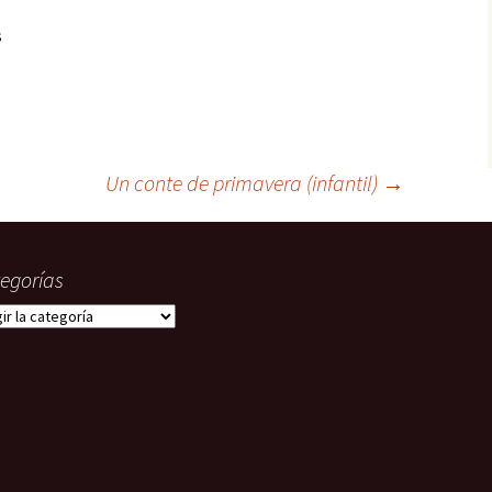
s
Un conte de primavera (infantil)
→
egorías
gorías