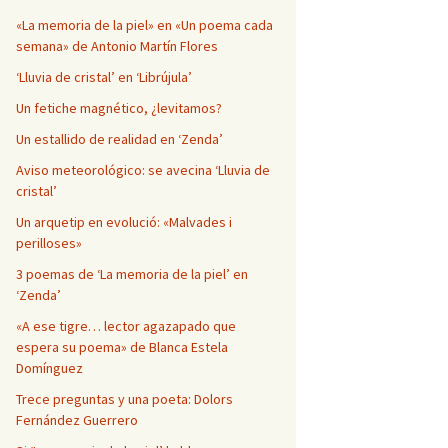
Página en blanco
«La memoria de la piel» en «Un poema cada
semana» de Antonio Martín Flores
‘Lluvia de cristal’ en ‘Librújula’
Un fetiche magnético, ¿levitamos?
Un estallido de realidad en ‘Zenda’
Aviso meteorológico: se avecina ‘Lluvia de
cristal’
Un arquetip en evolució: «Malvades i
perilloses»
3 poemas de ‘La memoria de la piel’ en
‘Zenda’
«A ese tigre… lector agazapado que
espera su poema» de Blanca Estela
Domínguez
Trece preguntas y una poeta: Dolors
Fernández Guerrero