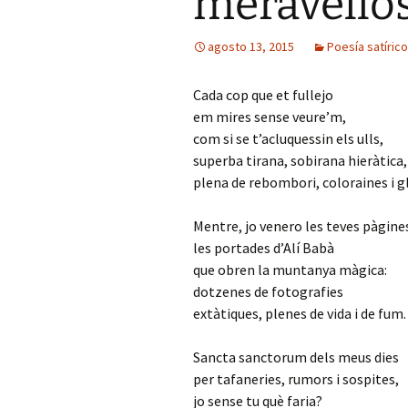
meravello
Mis novedades
Poesía satírico-erótica
Relatos y di
editoriales
agosto 13, 2015
Poesía satírico
Poesía ética
Relatos du
Cada cop que et fullejo
Versos de viernes
Relatos irón
em mires sense veure’m,
com si se t’acluquessin els ulls,
superba tirana, sobirana hieràtica,
plena de rebombori, coloraines i g
Mentre, jo venero les teves pàgine
les portades d’Alí Babà
que obren la muntanya màgica:
dotzenes de fotografies
extàtiques, plenes de vida i de fum.
Sancta sanctorum dels meus dies
per tafaneries, rumors i sospites,
jo sense tu què faria?