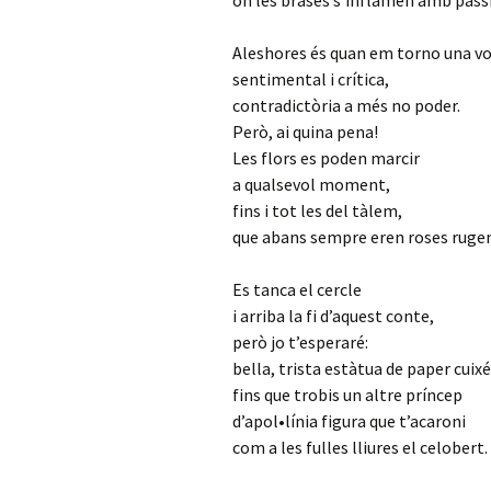
on les brases s’inflamen amb pass
Aleshores és quan em torno una v
sentimental i crítica,
contradictòria a més no poder.
Però, ai quina pena!
Les flors es poden marcir
a qualsevol moment,
fins i tot les del tàlem,
que abans sempre eren roses rugen
Es tanca el cercle
i arriba la fi d’aquest conte,
però jo t’esperaré:
bella, trista estàtua de paper cuixé
fins que trobis un altre príncep
d’apol•línia figura que t’acaroni
com a les fulles lliures el celobert.