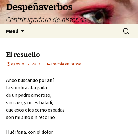
Saltar
Despeñaverbos
al
Centrifugadora de historias
contenido
Buscar:
Menú
El resuello
agosto 12, 2015
Poesía amorosa
Ando buscando por ahí
la sombra alargada
de un padre amoroso,
sin caer, y no es baladí,
que esos ojos como espadas
son mi sino sin retorno.
Huérfana, con el dolor