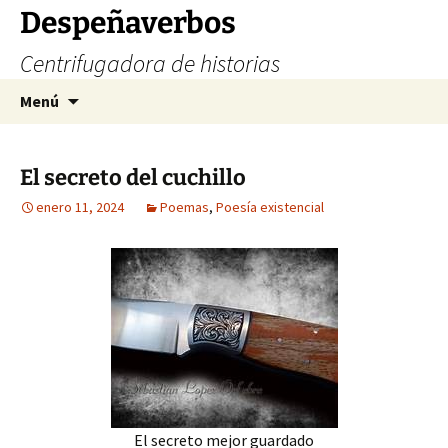
Saltar
Despeñaverbos
al
Centrifugadora de historias
contenido
Buscar:
Menú
El secreto del cuchillo
enero 11, 2024
Poemas
,
Poesía existencial
El secreto mejor guardado