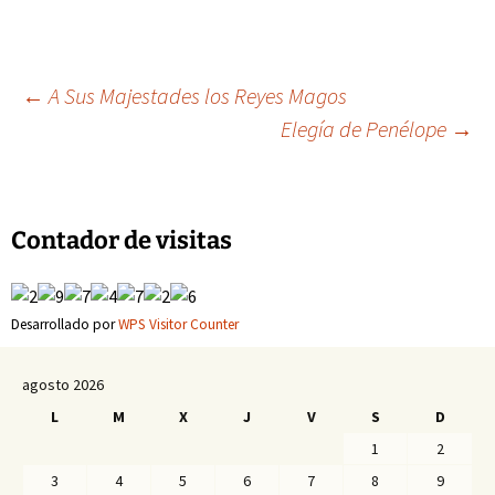
Navegación
←
A Sus Majestades los Reyes Magos
Elegía de Penélope
→
de
entradas
Contador de visitas
Desarrollado por
WPS Visitor Counter
agosto 2026
L
M
X
J
V
S
D
1
2
3
4
5
6
7
8
9