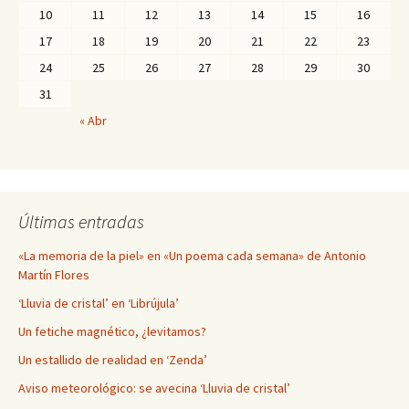
10
11
12
13
14
15
16
17
18
19
20
21
22
23
24
25
26
27
28
29
30
31
« Abr
Últimas entradas
«La memoria de la piel» en «Un poema cada semana» de Antonio
Martín Flores
‘Lluvia de cristal’ en ‘Librújula’
Un fetiche magnético, ¿levitamos?
Un estallido de realidad en ‘Zenda’
Aviso meteorológico: se avecina ‘Lluvia de cristal’