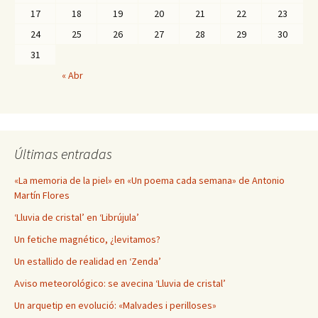
17
18
19
20
21
22
23
24
25
26
27
28
29
30
31
« Abr
Últimas entradas
«La memoria de la piel» en «Un poema cada semana» de Antonio
Martín Flores
‘Lluvia de cristal’ en ‘Librújula’
Un fetiche magnético, ¿levitamos?
Un estallido de realidad en ‘Zenda’
Aviso meteorológico: se avecina ‘Lluvia de cristal’
Un arquetip en evolució: «Malvades i perilloses»