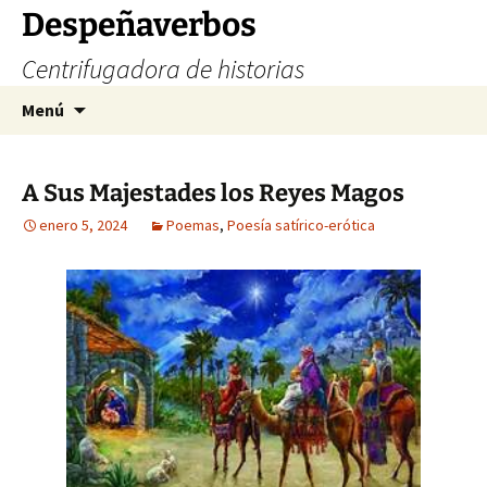
Saltar
Despeñaverbos
al
Centrifugadora de historias
contenido
Buscar:
Menú
A Sus Majestades los Reyes Magos
enero 5, 2024
Poemas
,
Poesía satírico-erótica