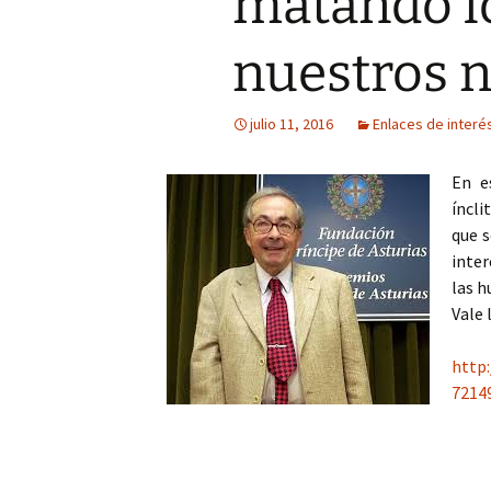
matando l
Mis novedades
Poesía satírico-erótica
Relatos y di
editoriales
nuestros n
Poesía ética
Relatos du
julio 11, 2016
Enlaces de interé
Versos de viernes
Relatos irón
En e
íncli
que s
inter
las h
Vale 
http:
7214