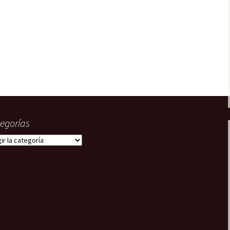
22. En paradero
desconocido
Tripulantes del miedo
23. ¿Truco o trato?
Grecos
24. La fusión
¿Quién?
egorías
gorías