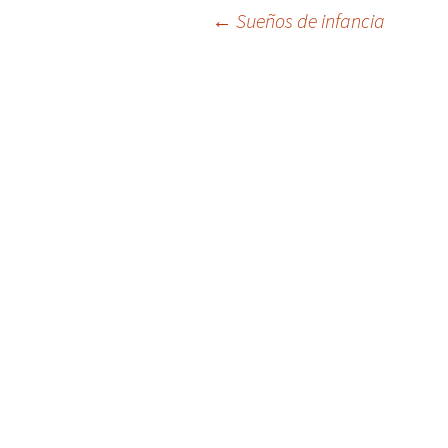
Navegación
←
Sueños de infancia
de
entradas