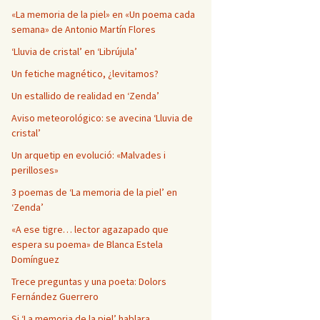
Página en blanco
«La memoria de la piel» en «Un poema cada
semana» de Antonio Martín Flores
‘Lluvia de cristal’ en ‘Librújula’
Un fetiche magnético, ¿levitamos?
Un estallido de realidad en ‘Zenda’
Aviso meteorológico: se avecina ‘Lluvia de
cristal’
Un arquetip en evolució: «Malvades i
perilloses»
3 poemas de ‘La memoria de la piel’ en
‘Zenda’
«A ese tigre… lector agazapado que
espera su poema» de Blanca Estela
Domínguez
Trece preguntas y una poeta: Dolors
Fernández Guerrero
Si ‘La memoria de la piel’ hablara…