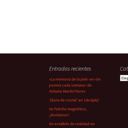
Entradas recientes
Cat
Cate
«La memoria de la piel» en «Un
poema cada semana» de
Antonio Martín Flores
‘Lluvia de cristal’ en ‘Librújula’
Un fetiche magnético,
¿levitamos?
Un estallido de realidad en