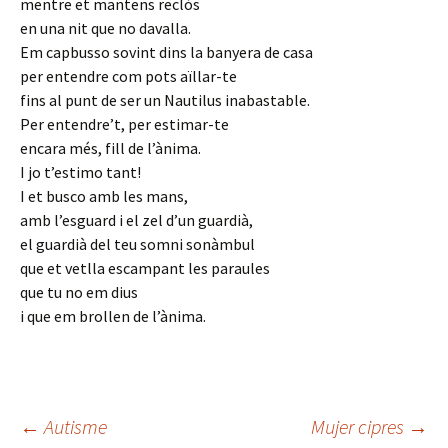
mentre et mantens reclòs
en una nit que no davalla.
Em capbusso sovint dins la banyera de casa
per entendre com pots aïllar-te
fins al punt de ser un Nautilus inabastable.
Per entendre’t, per estimar-te
encara més, fill de l’ànima.
I jo t’estimo tant!
I et busco amb les mans,
amb l’esguard i el zel d’un guardià,
el guardià del teu somni sonàmbul
que et vetlla escampant les paraules
que tu no em dius
i que em brollen de l’ànima.
Navegación
←
Autisme
Mujer cipres
→