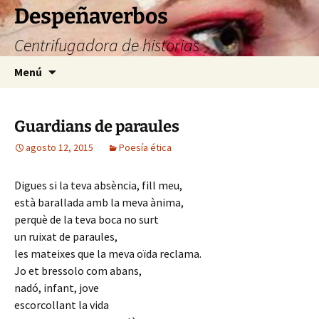
Saltar
Despeñaverbos
al
Centrifugadora de historias
contenido
Buscar:
Menú
Guardians de paraules
agosto 12, 2015
Poesía ética
Digues si la teva absència, fill meu,
està barallada amb la meva ànima,
perquè de la teva boca no surt
un ruixat de paraules,
les mateixes que la meva oïda reclama.
Jo et bressolo com abans,
nadó, infant, jove
escorcollant la vida