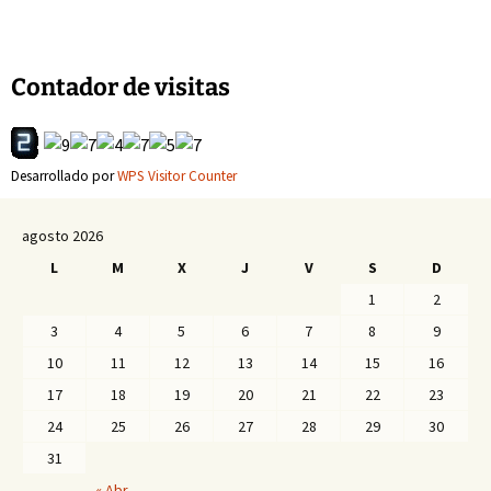
de
Contador de visitas
entradas
Desarrollado por
WPS Visitor Counter
agosto 2026
L
M
X
J
V
S
D
1
2
3
4
5
6
7
8
9
10
11
12
13
14
15
16
17
18
19
20
21
22
23
24
25
26
27
28
29
30
31
« Abr