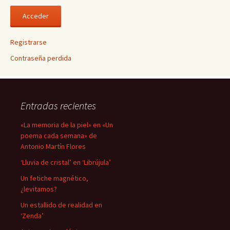
Registrarse
Contraseña perdida
Entradas recientes
«La memoria de la piel» en «Un
poema cada semana» de
Antonio Martín Flores
‘Lluvia de cristal’ en ‘Librújula’
Un fetiche magnético,
¿levitamos?
Un estallido de realidad en
‘Zenda’