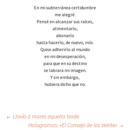
En mi subterránea certidumbre
me alegré.
Pensé en alcanzar sus raíces,
alimentarlo,
abonarlo
hasta hacerlo, de nuevo, mío.
Quise adherirlo al mundo
en mi desesperación,
para que en su destino
se labrara mi imagen.
Y sin embargo,
hubiera dicho que no.
Navegación
←
Llovía a mares aquella tarde
Halogramas: «El Consejo de los Veinte»
→