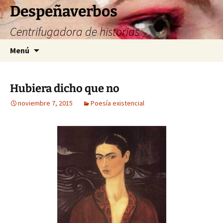
Saltar
Despeñaverbos
al
Centrifugadora de historias
contenido
Buscar:
Menú
Hubiera dicho que no
noviembre 7, 2015
Poesía existencial