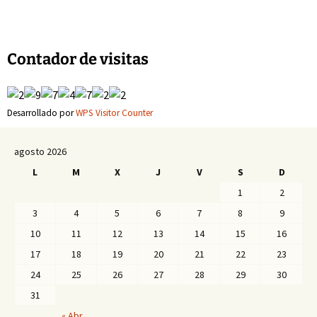
de
entradas
Contador de visitas
Desarrollado por
WPS Visitor Counter
agosto 2026
L
M
X
J
V
S
D
1
2
3
4
5
6
7
8
9
10
11
12
13
14
15
16
17
18
19
20
21
22
23
24
25
26
27
28
29
30
31
« Abr