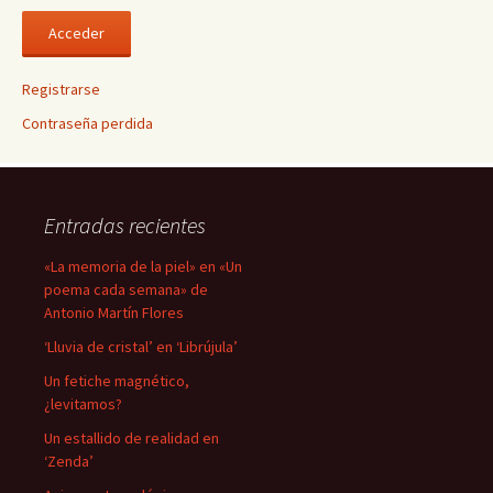
Registrarse
Contraseña perdida
Entradas recientes
«La memoria de la piel» en «Un
poema cada semana» de
Antonio Martín Flores
‘Lluvia de cristal’ en ‘Librújula’
Un fetiche magnético,
¿levitamos?
Un estallido de realidad en
‘Zenda’