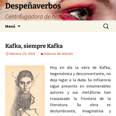
Saltar
Despeñaverbos
al
Centrifugadora de historias
contenido
Buscar:
Menú
Kafka, siempre Kafka
febrero 19, 2016
Enlaces de interés
Hoy en día la obra de Kafka,
hegemónica y desconcertante, no
deja lugar a la duda. Su influencia
sigue presente en innumerables
autores y sus metáforas han
traspasado la frontera de la
literatura. Su obra es
deslumbrante, imaginativa y