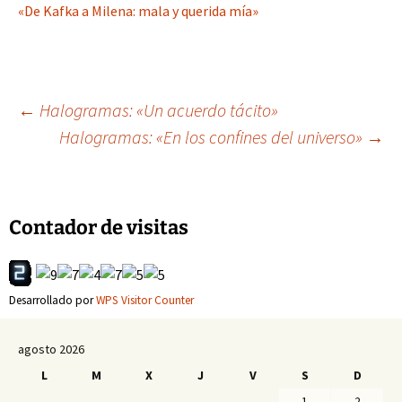
«De Kafka a Milena: mala y querida mía»
Navegación
←
Halogramas: «Un acuerdo tácito»
Halogramas: «En los confines del universo»
→
de
entradas
Contador de visitas
Desarrollado por
WPS Visitor Counter
agosto 2026
L
M
X
J
V
S
D
1
2