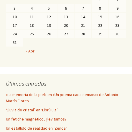
3
4
5
6
7
8
9
10
11
12
13
14
15
16
17
18
19
20
21
22
23
24
25
26
27
28
29
30
31
« Abr
Últimas entradas
«La memoria de la piel» en «Un poema cada semana» de Antonio
Martín Flores
‘Lluvia de cristal’ en ‘Librújula’
Un fetiche magnético, ¿levitamos?
Un estallido de realidad en ‘Zenda’