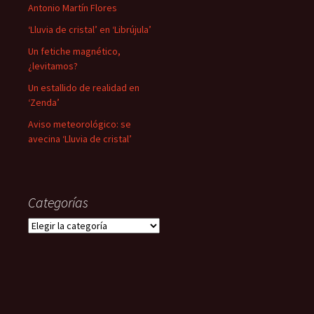
Antonio Martín Flores
‘Lluvia de cristal’ en ‘Librújula’
Un fetiche magnético,
¿levitamos?
Un estallido de realidad en
‘Zenda’
Aviso meteorológico: se
avecina ‘Lluvia de cristal’
Categorías
Categorías