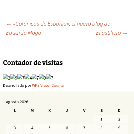
Navegación
←
«Corónicas de Españia», el nuevo blog de
Eduardo Moga
El astillero
→
de
entradas
Contador de visitas
Desarrollado por
WPS Visitor Counter
agosto 2026
L
M
X
J
V
S
D
1
2
3
4
5
6
7
8
9