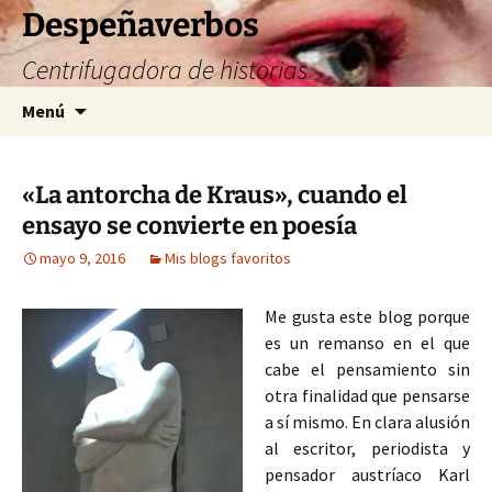
Saltar
Despeñaverbos
al
Centrifugadora de historias
contenido
Buscar:
Menú
«La antorcha de Kraus», cuando el
ensayo se convierte en poesía
mayo 9, 2016
Mis blogs favoritos
Me gusta este blog porque
es un remanso en el que
cabe el pensamiento sin
otra finalidad que pensarse
a sí mismo. En clara alusión
al escritor, periodista y
pensador austríaco Karl