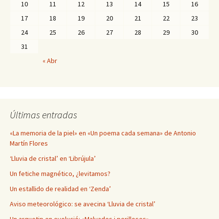
10
11
12
13
14
15
16
17
18
19
20
21
22
23
24
25
26
27
28
29
30
31
« Abr
Últimas entradas
«La memoria de la piel» en «Un poema cada semana» de Antonio
Martín Flores
‘Lluvia de cristal’ en ‘Librújula’
Un fetiche magnético, ¿levitamos?
Un estallido de realidad en ‘Zenda’
Aviso meteorológico: se avecina ‘Lluvia de cristal’