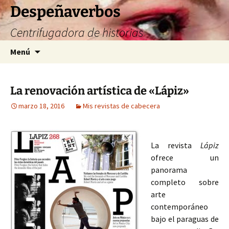
Saltar
Despeñaverbos
al
Centrifugadora de historias
contenido
Buscar:
Menú
La renovación artística de «Lápiz»
marzo 18, 2016
Mis revistas de cabecera
La revista
Lápiz
ofrece un
panorama
completo sobre
arte
contemporáneo
bajo el paraguas de