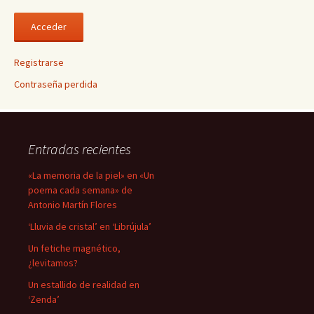
Registrarse
Contraseña perdida
Entradas recientes
«La memoria de la piel» en «Un
poema cada semana» de
Antonio Martín Flores
‘Lluvia de cristal’ en ‘Librújula’
Un fetiche magnético,
¿levitamos?
Un estallido de realidad en
‘Zenda’