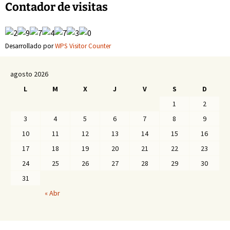
entradas
Contador de visitas
Desarrollado por
WPS Visitor Counter
agosto 2026
L
M
X
J
V
S
D
1
2
3
4
5
6
7
8
9
10
11
12
13
14
15
16
17
18
19
20
21
22
23
24
25
26
27
28
29
30
31
« Abr