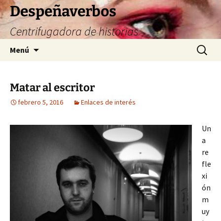
Saltar
Despeñaverbos
al
Centrifugadora de historias
contenido
Buscar:
Menú
Matar al escritor
febrero 5, 2016
Enlaces de interés
Un
a
re
fle
xi
ón
m
uy