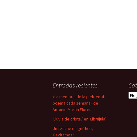
Entradas recientes
Cat
Cate
«La memoria de la piel» en «Un
poema cada semana» de
Antonio Martín Flores
‘Lluvia de cristal’ en ‘Librújula’
Un fetiche magnético,
¿levitamos?