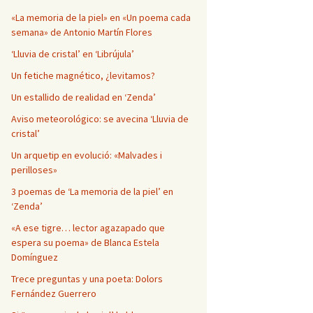
Página en blanco
«La memoria de la piel» en «Un poema cada
semana» de Antonio Martín Flores
‘Lluvia de cristal’ en ‘Librújula’
Un fetiche magnético, ¿levitamos?
Un estallido de realidad en ‘Zenda’
Aviso meteorológico: se avecina ‘Lluvia de
cristal’
Un arquetip en evolució: «Malvades i
perilloses»
3 poemas de ‘La memoria de la piel’ en
‘Zenda’
«A ese tigre… lector agazapado que
espera su poema» de Blanca Estela
Domínguez
Trece preguntas y una poeta: Dolors
Fernández Guerrero