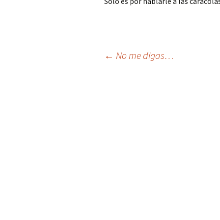
Solo es por hablarle a las caracola
Navegación
←
No me digas…
de
entradas