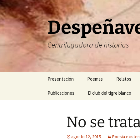
Saltar
al
contenido
Despeñav
Centrifugadora de historias
Presentación
Poemas
Relatos
Corrección de estilo
Publicaciones
Poesía amorosa
El club del tigre blanco
Halogramas
FELIZ NAVIDAD
Mis blogs favoritos
Poesía existencial
Nefertiti y 
No se trata
FELIZ AÑO NUEVO
Mis revistas de cabecera
Poesía temática
Relatos del
Mis libros
Sonetos
Relatos del 
agosto 12, 2015
Poesía existen