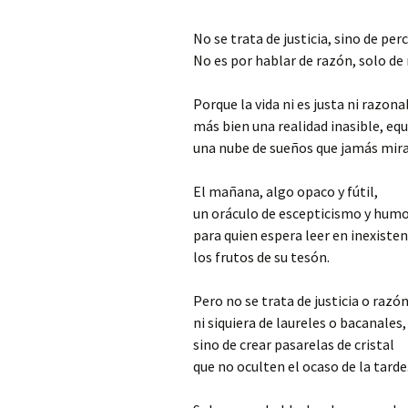
Mis novedades
Poesía satírico-erótica
Relatos y di
No se trata de justicia, sino de per
editoriales
No es por hablar de razón, solo de
Poesía ética
Relatos du
Porque la vida ni es justa ni razona
Versos de viernes
Relatos irón
más bien una realidad inasible, equ
una nube de sueños que jamás mira 
El mañana, algo opaco y fútil,
un oráculo de escepticismo y hum
para quien espera leer en inexiste
los frutos de su tesón.
Pero no se trata de justicia o razón
ni siquiera de laureles o bacanales,
sino de crear pasarelas de cristal
que no oculten el ocaso de la tarde