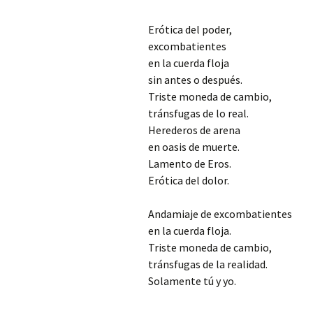
Mis novedades
Poesía satírico-erótica
Relatos y di
Erótica del poder,
editoriales
excombatientes
Poesía ética
Relatos du
en la cuerda floja
sin antes o después.
Versos de viernes
Relatos irón
Triste moneda de cambio,
tránsfugas de lo real.
Herederos de arena
en oasis de muerte.
Lamento de Eros.
Erótica del dolor.
Andamiaje de excombatientes
en la cuerda floja.
Triste moneda de cambio,
tránsfugas de la realidad.
Solamente tú y yo.