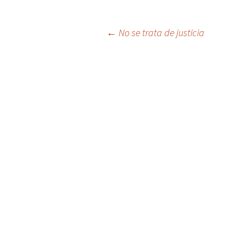
Navegación
←
No se trata de justicia
de
entradas