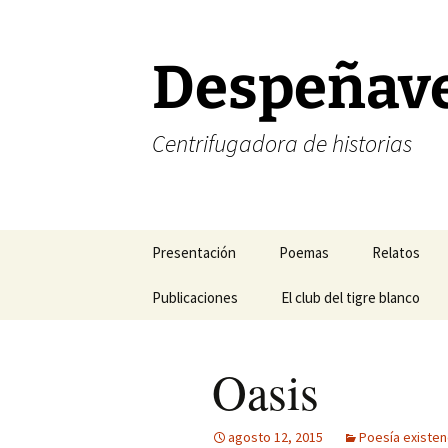
Saltar
al
contenido
Despeñav
Centrifugadora de historias
Presentación
Poemas
Relatos
Corrección de estilo
Publicaciones
Poesía amorosa
El club del tigre blanco
Halogramas
FELIZ NAVIDAD
Mis blogs favoritos
Poesía existencial
Nefertiti y 
Oasis
FELIZ AÑO NUEVO
Mis revistas de cabecera
Poesía temática
Relatos del
Mis libros
Sonetos
Relatos del 
agosto 12, 2015
Poesía existen