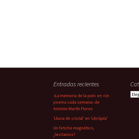
Entradas recientes
Cat
Cate
«La memoria de la piel» en «Un
poema cada semana» de
Antonio Martín Flores
‘Lluvia de cristal’ en ‘Librújula’
Un fetiche magnético,
¿levitamos?