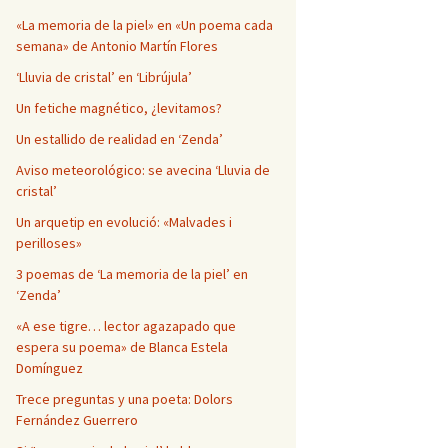
Página en blanco
«La memoria de la piel» en «Un poema cada
semana» de Antonio Martín Flores
‘Lluvia de cristal’ en ‘Librújula’
Un fetiche magnético, ¿levitamos?
Un estallido de realidad en ‘Zenda’
Aviso meteorológico: se avecina ‘Lluvia de
cristal’
Un arquetip en evolució: «Malvades i
perilloses»
3 poemas de ‘La memoria de la piel’ en
‘Zenda’
«A ese tigre… lector agazapado que
espera su poema» de Blanca Estela
Domínguez
Trece preguntas y una poeta: Dolors
Fernández Guerrero