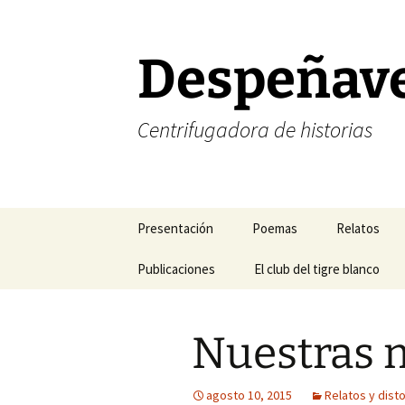
Saltar
al
contenido
Despeñav
Centrifugadora de historias
Presentación
Poemas
Relatos
Corrección de estilo
Publicaciones
Poesía amorosa
El club del tigre blanco
Halogramas
FELIZ NAVIDAD
Mis blogs favoritos
Poesía existencial
Nefertiti y 
Nuestras 
FELIZ AÑO NUEVO
Mis revistas de cabecera
Poesía temática
Relatos del
Mis libros
Sonetos
Relatos del 
agosto 10, 2015
Relatos y dist