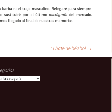
22. En paradero
desconocido
a barba ni el traje masculino. Relegaré para siempre
Tripulantes del miedo
Lo sustituiré por el último
micrógrafo
del mercado.
23. ¿Truco o trato?
Grecos
emos llegado al final de nuestras memorias.
24. La fusión
¿Quién?
El bate de béisbol
→
egorías
gorías