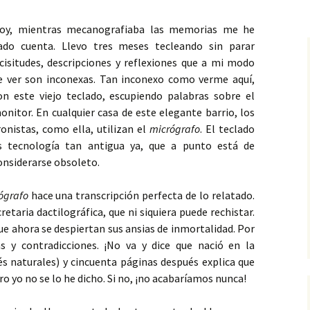
arañazo del lobo
stopías
Un ángel degollado
La ciudad
Fugitivos
Barcelona
Contradicción
Serie 4
oy, mientras mecanografiaba las memorias me he
Microrrelato de denuncia
5. La pesadilla
IV. Con Batman, a ciegas
‘El hijo del padre’
ado cuenta. Llevo tres meses tecleando sin parar
dosos
Labios sin banderas
Demiurgo
epopeya cainita
Serie 5
icisitudes, descripciones y reflexiones que a mi modo
Microrrelatos irónicos
6. Placer
V. En mi silla giratoria
e ver son inconexas. Tan inconexo como verme aquí,
icos
Guerras perdidas
Deseo
Presentación de
7. El elixir de los dioses
VI. Matrix en la rosaleda
‘Mientras el mun
on este viejo teclado, escupiendo palabras sobre el
no’ de Víctor del 
onitor. En cualquier casa de este elegante barrio, los
Anaqueles del olvido
El ocaso
8. En la circunvalación
VII. Nefertiti y los
ronistas, como ella, utilizan el
micrógrafo
. El teclado
Simpson
La catarsis poéti
s tecnología tan antigua ya, que a punto está de
Redoble de tambores
Encantador de
Víctor del Árbol 
9. En la Sala de los
serpientes
‘Zenda’
onsiderarse obsoleto.
Hologramas
VIII. Alba, florecilla
Si ayer fuera hoy
La mosca
ógrafo
hace una transcripción perfecta de lo relatado.
10. La compuerta del
IX. El perro guardián
firmamento
Advertencia
cretaria dactilográfica, que ni siquiera puede rechistar.
Mi casa sosegada
ue ahora se despiertan sus ansias de inmortalidad. Por
X. Los zombis
11. El despertar
Soñar
 y contradicciones. ¡No va y dice que nació en la
Rosa negra
s naturales) y cincuenta páginas después explica que
12. Noche en blanco
Veintiún gramos
o yo no se lo he dicho. Si no, ¡no acabaríamos nunca!
13. Una mirada de
A bocajarro