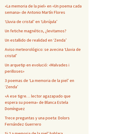
Página en blanco
«La memoria de la piel» en «Un poema cada
semana» de Antonio Martín Flores
‘Lluvia de cristal’ en ‘Librújula’
Un fetiche magnético, ¿levitamos?
Un estallido de realidad en ‘Zenda’
Aviso meteorológico: se avecina ‘Lluvia de
cristal’
Un arquetip en evolució: «Malvades i
perilloses»
3 poemas de ‘La memoria de la piel’ en
‘Zenda’
«A ese tigre… lector agazapado que
espera su poema» de Blanca Estela
Domínguez
Trece preguntas y una poeta: Dolors
Fernández Guerrero
Si ‘La memoria de la piel’ hablara…