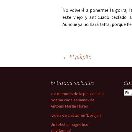
No volveré a ponerme la gorra, l
este viejo y anticuado teclado. 
Aunque ya no hará falta, porque h
Navegación
←
El púlpito
de
Entradas recientes
Cat
entradas
Cate
«La memoria de la piel» en «Un
poema cada semana» de
Antonio Martín Flores
‘Lluvia de cristal’ en ‘Librújula’
Un fetiche magnético,
¿levitamos?