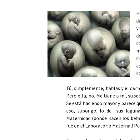
Mis novedades
Poesía satírico-erótica
Relatos y di
H
editoriales
d
Poesía ética
Relatos du
v
d
Versos de viernes
Relatos irón
c
m
c
e
c
Tú, simplemente, hablas y el
micr
Pero ella, no. Me tiene a mí, su se
Se está haciendo mayor y parece q
eso, supongo, lo de sus lagunas
Maternidad (donde nacen los bebé
fue en el Laboratorio Maternal! Per