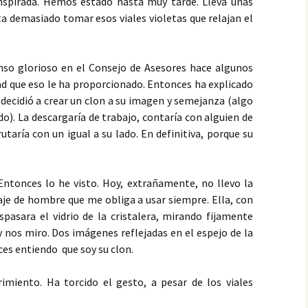
nspirada. Hemos estado hasta muy tarde. Lleva unas
reconocimiento
ta demasiado tomar esos viales violetas que relajan el
La telaraña
14. La orgía
Fugitivos
15. La mariposa azul
nso glorioso en el Consejo de Asesores hace algunos
dad que eso le ha proporcionado. Entonces ha explicado
Rosa negra
16. Una partida tediosa
e decidió a crear un clon a su imagen y semejanza (algo
El aullido
o). La descargaría de trabajo, contaría con alguien de
17. Un acuerdo tácito
utaría con un igual a su lado. En definitiva, porque su
La memoria de la piel
18. En los confines del
universo
Hijos de la vida
Entonces lo he visto. Hoy, extrañamente, no llevo la
19. Un juego dentro de
raje de hombre que me obliga a usar siempre. Ella, con
otro juego
Vencer el miedo
spasara el vidrio de la cristalera, mirando fijamente
 y nos miro. Dos imágenes reflejadas en el espejo de la
20. Una cuestión de
Supervivientes
es entiendo que soy su clon.
oportunidad
El pez payaso
21. Una nueva apuesta
miento. Ha torcido el gesto, a pesar de los viales
Maullidos