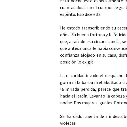
Esta noche está especialmente i
cuantas dosis en el cuerpo. Le gus
espíritu. Eso dice ella.
He estado transcribiendo su asce
años. Su buena fortuna y la felici
que, a raíz de esa circunstancia, s
que antes nunca le había convencid
confianza alojado en su casa, disfr
posición lo exigía.
La oscuridad invade el despacho. 
gorra ni la barba ni el abultado t
la mirada perdida, parece que tra
hacia el jardín. Levanto la cabeza
noche. Dos mujeres iguales. Entonc
Se ha dado cuenta de mi descubri
violetas.