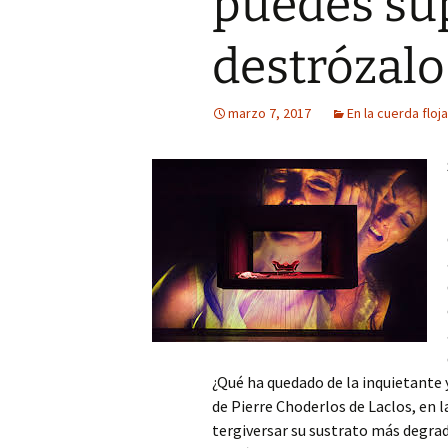
puedes sup
Mis novedades
Poesía satírico-erótica
Relatos y di
editoriales
destrózalo
Poesía ética
Relatos du
marzo 7, 2017
En la cuerda floja
Versos de viernes
Relatos irón
¿Qué ha quedado de la inquietante 
de Pierre Choderlos de Laclos, en l
tergiversar su sustrato más degra