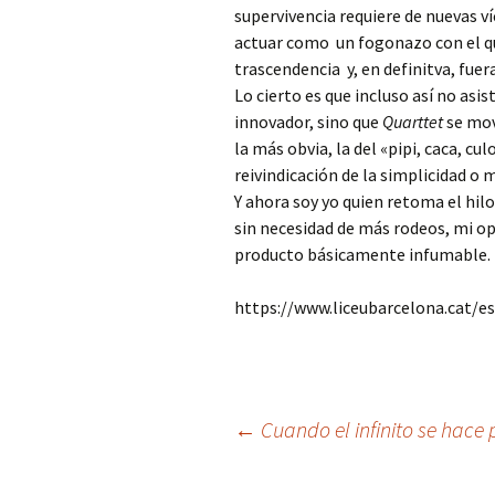
supervivencia requiere de nuevas v
actuar como un fogonazo con el 
trascendencia y, en definitva, fue
Lo cierto es que incluso así no asi
innovador, sino que
Quarttet
se mov
la más obvia, la del «pipi, caca, cu
reivindicación de la simplicidad o
Y ahora soy yo quien retoma el hilo 
sin necesidad de más rodeos, mi o
producto básicamente infumable.
https://www.liceubarcelona.cat/
Navegación
←
Cuando el infinito se hace