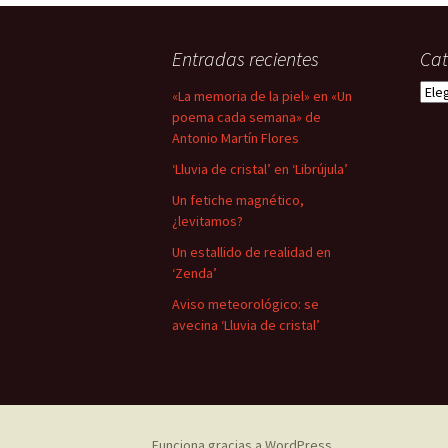
de
Entradas recientes
Cat
entradas
Cate
«La memoria de la piel» en «Un
poema cada semana» de
Antonio Martín Flores
‘Lluvia de cristal’ en ‘Librújula’
Un fetiche magnético,
¿levitamos?
Un estallido de realidad en
‘Zenda’
Aviso meteorológico: se
avecina ‘Lluvia de cristal’
Funciona gracias a WordPress