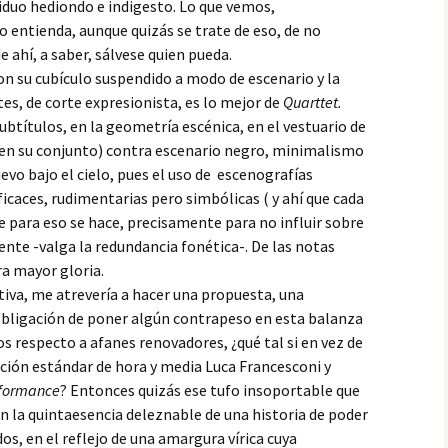
reconocimiento
iduo hediondo e indigesto. Lo que vemos,
o entienda, aunque quizás se trate de eso, de no
La telaraña
14. La orgía
de ahí, a saber, sálvese quien pueda.
Fugitivos
on su cubículo suspendido a modo de escenario y la
15. La mariposa azul
s, de corte expresionista, es lo mejor de
Quarttet.
Rosa negra
ubtítulos, en la geometría escénica, en el vestuario de
16. Una partida tediosa
 en su conjunto) contra escenario negro, minimalismo
El aullido
evo bajo el cielo, pues el uso de escenografías
17. Un acuerdo tácito
ficaces, rudimentarias pero simbólicas ( y ahí que cada
La memoria de la piel
ue para eso se hace, precisamente para no influir sobre
18. En los confines del
universo
ente -valga la redundancia fonética-. De las notas
Hijos de la vida
ra mayor gloria.
19. Un juego dentro de
tiva, me atrevería a hacer una propuesta, una
otro juego
Vencer el miedo
 obligación de poner algún contrapeso en esta balanza
os respecto a afanes renovadores, ¿qué tal si en vez de
20. Una cuestión de
Supervivientes
oportunidad
ación estándar de hora y media Luca Francesconi y
formance
? Entonces quizás ese tufo insoportable que
El pez payaso
21. Una nueva apuesta
en la quintaesencia deleznable de una historia de poder
Maullidos
os, en el reflejo de una amargura vírica cuya