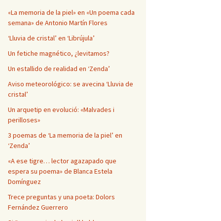
Página en blanco
«La memoria de la piel» en «Un poema cada
semana» de Antonio Martín Flores
‘Lluvia de cristal’ en ‘Librújula’
Un fetiche magnético, ¿levitamos?
Un estallido de realidad en ‘Zenda’
Aviso meteorológico: se avecina ‘Lluvia de
cristal’
Un arquetip en evolució: «Malvades i
perilloses»
3 poemas de ‘La memoria de la piel’ en
‘Zenda’
«A ese tigre… lector agazapado que
espera su poema» de Blanca Estela
Domínguez
Trece preguntas y una poeta: Dolors
Fernández Guerrero