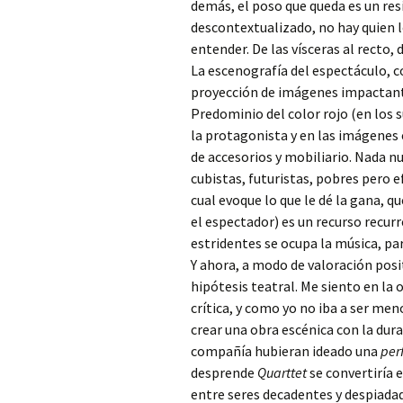
demás, el poso que queda es un res
descontextualizado, no hay quien l
entender. De las vísceras al recto, 
La escenografía del espectáculo, c
proyección de imágenes impactante
Predominio del color rojo (en los s
la protagonista y en las imágenes
de accesorios y mobiliario. Nada nu
cubistas, futuristas, pobres pero e
cual evoque lo que le dé la gana, q
el espectador) es un recurso recurr
estridentes se ocupa la música, pa
Y ahora, a modo de valoración posi
hipótesis teatral. Me siento en la
crítica, y como yo no iba a ser men
crear una obra escénica con la dur
compañía hubieran ideado una
per
desprende
Quarttet
se convertiría 
entre seres decadentes y despiadad