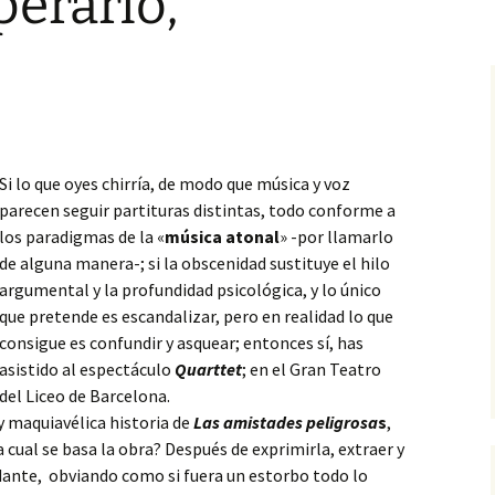
erarlo,
arañazo del lobo
stopías
Un ángel degollado
La ciudad
Fugitivos
Barcelona
Contradicción
Serie 4
Microrrelato de denuncia
5. La pesadilla
IV. Con Batman, a ciegas
‘El hijo del padre’
dosos
Labios sin banderas
Demiurgo
epopeya cainita
Serie 5
Microrrelatos irónicos
6. Placer
V. En mi silla giratoria
icos
Guerras perdidas
Deseo
Presentación de
7. El elixir de los dioses
VI. Matrix en la rosaleda
‘Mientras el mun
no’ de Víctor del 
Anaqueles del olvido
El ocaso
Si lo que oyes chirría, de modo que música y voz
8. En la circunvalación
VII. Nefertiti y los
parecen seguir partituras distintas, todo conforme a
Simpson
La catarsis poéti
Redoble de tambores
Encantador de
Víctor del Árbol 
los paradigmas de la «
música atonal
» -por llamarlo
9. En la Sala de los
serpientes
‘Zenda’
de alguna manera-; si la obscenidad sustituye el hilo
Hologramas
VIII. Alba, florecilla
Si ayer fuera hoy
argumental y la profundidad psicológica, y lo único
La mosca
10. La compuerta del
IX. El perro guardián
que pretende es escandalizar, pero en realidad lo que
firmamento
Advertencia
consigue es confundir y asquear; entonces sí, has
Mi casa sosegada
X. Los zombis
asistido al espectáculo
Quarttet
; en el Gran Teatro
11. El despertar
Soñar
del Liceo de Barcelona.
Rosa negra
y maquiavélica historia de
Las amistades peligrosa
s
,
12. Noche en blanco
Veintiún gramos
a cual se basa la obra? Después de exprimirla, extraer y
dante, obviando como si fuera un estorbo todo lo
13. Una mirada de
A bocajarro