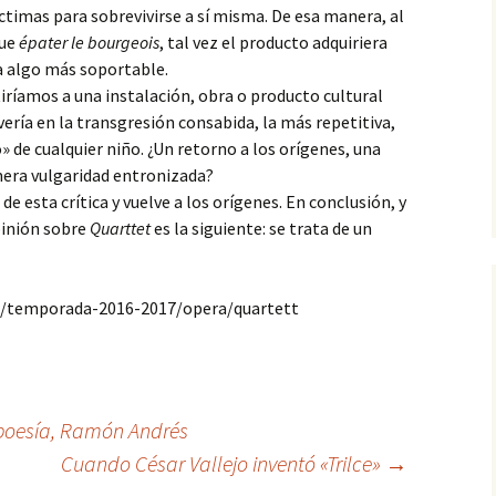
22. En paradero
íctimas para sobrevivirse a sí misma. De esa manera, al
desconocido
Tripulantes del miedo
que
épater le bourgeois
, tal vez el producto adquiriera
ra algo más soportable.
23. ¿Truco o trato?
Grecos
stiríamos a una instalación, obra o producto cultural
24. La fusión
ería en la transgresión consabida, la más repetitiva,
¿Quién?
lo» de cualquier niño. ¿Un retorno a los orígenes, una
 mera vulgaridad entronizada?
de esta crítica y vuelve a los orígenes. En conclusión, y
pinión sobre
Quarttet
es la siguiente: se trata de un
es/temporada-2016-2017/opera/quartett
 poesía, Ramón Andrés
Cuando César Vallejo inventó «Trilce»
→