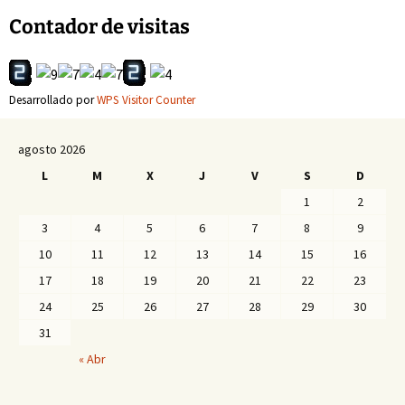
de
Contador de visitas
entradas
Desarrollado por
WPS Visitor Counter
agosto 2026
L
M
X
J
V
S
D
1
2
3
4
5
6
7
8
9
10
11
12
13
14
15
16
17
18
19
20
21
22
23
24
25
26
27
28
29
30
31
« Abr