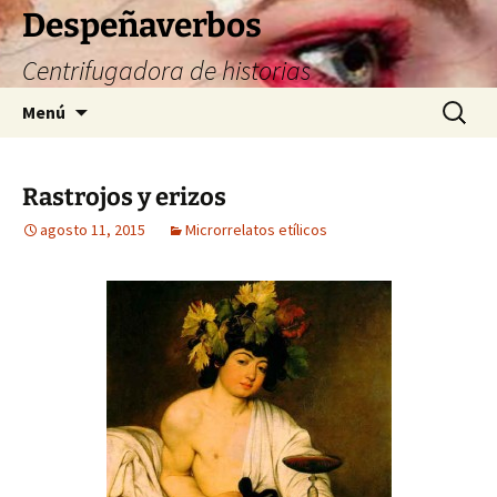
Saltar
Despeñaverbos
al
Centrifugadora de historias
contenido
Buscar:
Menú
Rastrojos y erizos
agosto 11, 2015
Microrrelatos etílicos