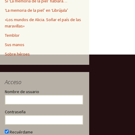
Si ‘La memoria de la piel’ hablara…
‘La memoria de la piel’ en ‘Librújula’
«Los mundos de Alicia. Soñar el país de las
maravillas»
Temblor
Sus manos
Sobre héroes
Acceso
Nombre de usuario
Contraseña
Recuérdame