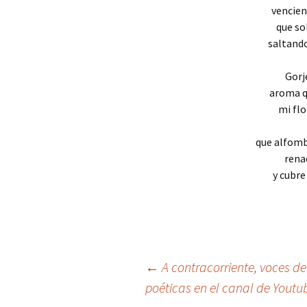
vencien
que so
saltando
Gorj
aroma q
mi flo
que alfomb
rena
y cubre
Navegación
←
A contracorriente, voces de
poéticas en el canal de Youtu