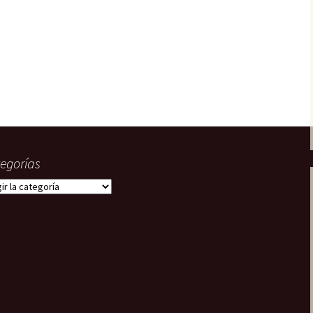
22. En paradero
desconocido
Tripulantes del miedo
23. ¿Truco o trato?
Grecos
24. La fusión
¿Quién?
egorías
gorías