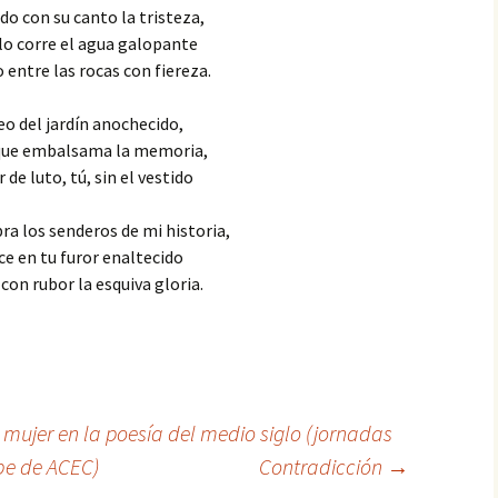
reconocimiento
do con su canto la tristeza,
La telaraña
lo corre el agua galopante
14. La orgía
 entre las rocas con fiereza.
Fugitivos
15. La mariposa azul
eo del jardín anochecido,
Rosa negra
ue embalsama la memoria,
16. Una partida tediosa
r de luto, tú, sin el vestido
El aullido
17. Un acuerdo tácito
ra los senderos de mi historia,
La memoria de la piel
18. En los confines del
ce en tu furor enaltecido
universo
 con rubor la esquiva gloria.
Hijos de la vida
19. Un juego dentro de
otro juego
Vencer el miedo
20. Una cuestión de
Supervivientes
oportunidad
 mujer en la poesía del medio siglo (jornadas
El pez payaso
21. Una nueva apuesta
be de ACEC)
Contradicción
→
Maullidos