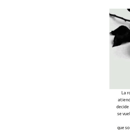
Mis novedades
Poesía satírico-erótica
Relatos y di
editoriales
Poesía ética
Relatos du
Versos de viernes
Relatos irón
La r
atiend
decide 
se vue
que so