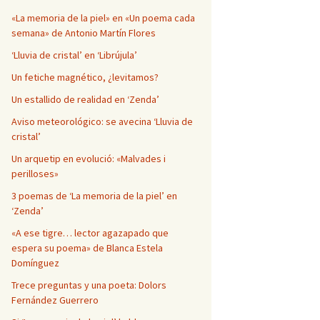
Página en blanco
«La memoria de la piel» en «Un poema cada
semana» de Antonio Martín Flores
‘Lluvia de cristal’ en ‘Librújula’
Un fetiche magnético, ¿levitamos?
Un estallido de realidad en ‘Zenda’
Aviso meteorológico: se avecina ‘Lluvia de
cristal’
Un arquetip en evolució: «Malvades i
perilloses»
3 poemas de ‘La memoria de la piel’ en
‘Zenda’
«A ese tigre… lector agazapado que
espera su poema» de Blanca Estela
Domínguez
Trece preguntas y una poeta: Dolors
Fernández Guerrero