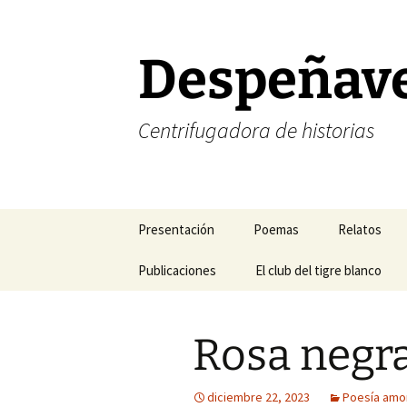
Saltar
al
contenido
Despeñav
Centrifugadora de historias
Presentación
Poemas
Relatos
Corrección de estilo
Publicaciones
Poesía amorosa
El club del tigre blanco
Halogramas
FELIZ NAVIDAD
Mis blogs favoritos
Poesía existencial
Nefertiti y 
Rosa negr
FELIZ AÑO NUEVO
Mis revistas de cabecera
Poesía temática
Relatos del
Mis libros
Sonetos
Relatos del 
diciembre 22, 2023
Poesía amo